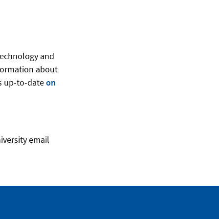
otechnology and
nformation about
ys up-to-date
on
iversity email