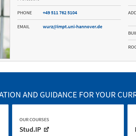
PHONE
+49 511 762 5104
AD
EMAIL
wurz
impt.uni-hannover.de
BUI
RO
ATION AND GUIDANCE FOR YOUR CUR
OUR COURSES
Stud.IP