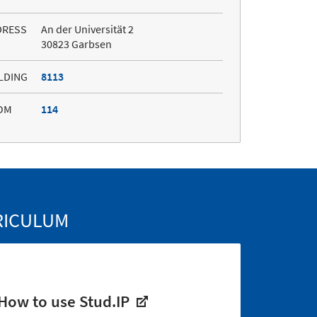
DRESS
An der Universität 2
30823 Garbsen
LDING
8113
OM
114
RICULUM
How to use Stud.IP