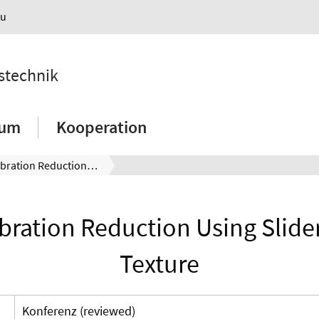
au
nstechnik
ium
Kooperation
Slider Vibration Reduction Using Slider Surface Texture
ibration Reduction Using Slide
Texture
Konferenz (reviewed)