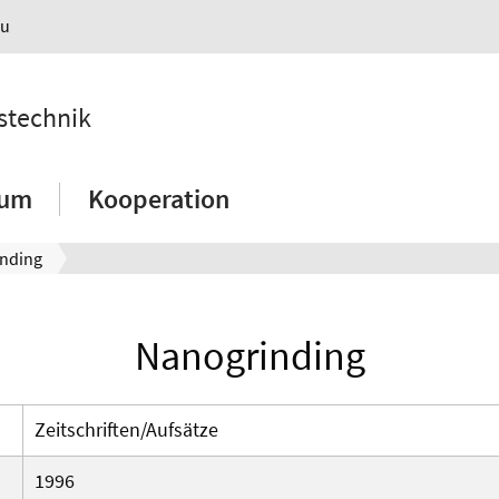
au
nstechnik
ium
Kooperation
nding
Nanogrinding
Zeitschriften/Aufsätze
1996