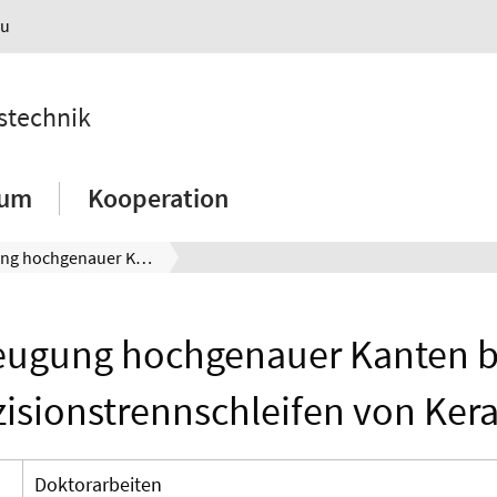
au
nstechnik
ium
Kooperation
Erzeugung hochgenauer Kanten beim Präzisionstrennschleifen von Keramik
eugung hochgenauer Kanten 
zisionstrennschleifen von Ker
Doktorarbeiten