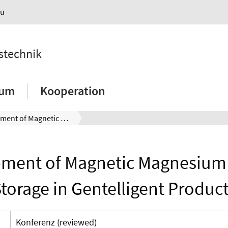
au
nstechnik
ium
Kooperation
Development of Magnetic Magnesium for Data Storage in Gentelligent Products
ment of Magnetic Magnesium 
torage in Gentelligent Produc
Konferenz (reviewed)