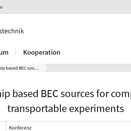
au
nstechnik
ium
Kooperation
Atom-Chip based BEC sources for compact and transportable experiments
ip based BEC sources for com
transportable experiments
Konferenz