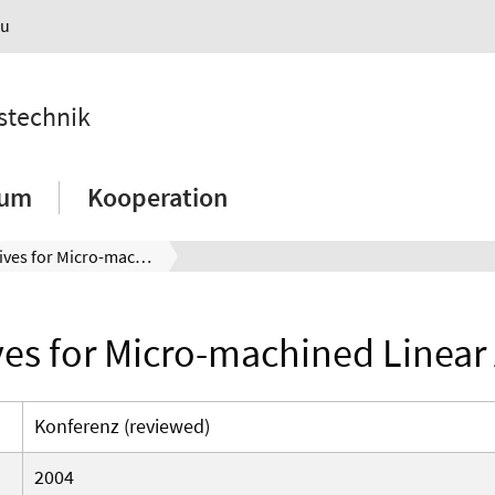
au
nstechnik
ium
Kooperation
Alternatives for Micro-machined Linear Actuators
ves for Micro-machined Linear
Konferenz (reviewed)
2004