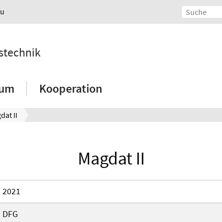
au
nstechnik
ium
Kooperation
dat II
Magdat II
2021
DFG