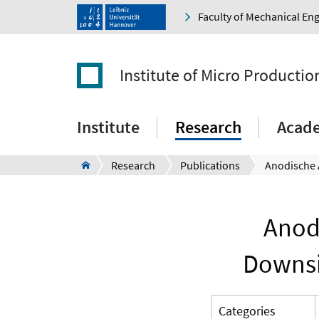
Faculty of Mechanical En
Institute of Micro Producti
Institute
Research
Acad
Research
Publications
Anod
Downsi
Categories