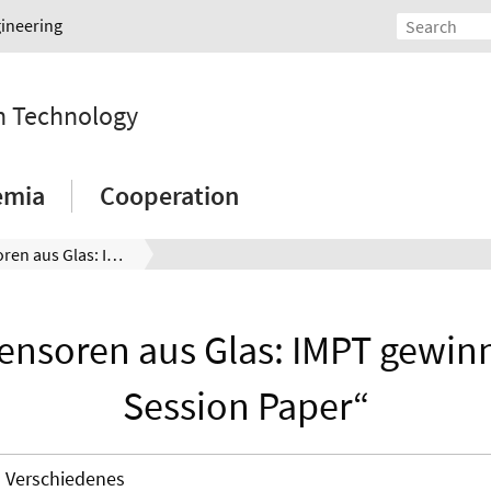
gineering
on Technology
emia
Cooperation
Drucksensoren aus Glas: IMPT gewinnt „Best Session Paper“
ensoren aus Glas: IMPT gewinn
Session Paper“
Verschiedenes